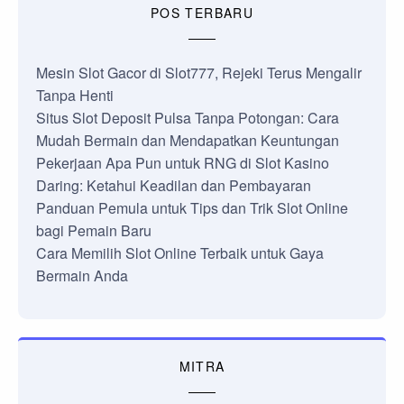
POS TERBARU
Mesin Slot Gacor di Slot777, Rejeki Terus Mengalir
Tanpa Henti
Situs Slot Deposit Pulsa Tanpa Potongan: Cara
Mudah Bermain dan Mendapatkan Keuntungan
Pekerjaan Apa Pun untuk RNG di Slot Kasino
Daring: Ketahui Keadilan dan Pembayaran
Panduan Pemula untuk Tips dan Trik Slot Online
bagi Pemain Baru
Cara Memilih Slot Online Terbaik untuk Gaya
Bermain Anda
MITRA