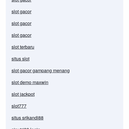
slot gacor
slot gacor
slot gacor
slot terbaru
situs slot
slot gacor gampang menang
slot demo maxwin
slot jackpot
slot777
situs srikandi88