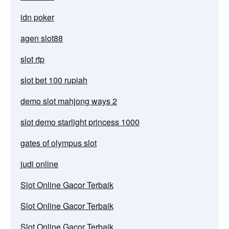
idn poker
agen slot88
slot rtp
slot bet 100 rupiah
demo slot mahjong ways 2
slot demo starlight princess 1000
gates of olympus slot
judi online
Slot Online Gacor Terbaik
Slot Online Gacor Terbaik
Slot Online Gacor Terbaik