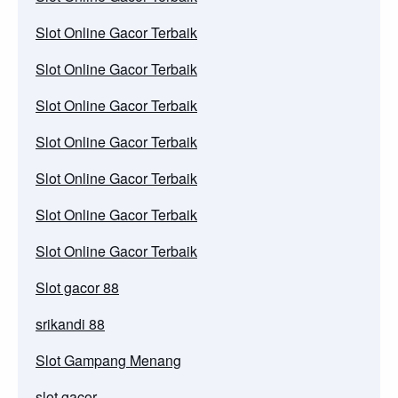
Slot Online Gacor Terbaik
Slot Online Gacor Terbaik
Slot Online Gacor Terbaik
Slot Online Gacor Terbaik
Slot Online Gacor Terbaik
Slot Online Gacor Terbaik
Slot Online Gacor Terbaik
Slot gacor 88
srikandi 88
Slot Gampang Menang
slot gacor