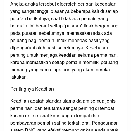
Angka-angka tersebut diperoleh dengan kecepatan
yang sangat tinggi, biasanya beberapa kali di setiap
putaran berikutnya, saat tidak ada pemain yang
bermain. Ini berarti setiap “putaran” tidak bergantung
pada putaran sebelumnya, memastikan tidak ada
peluang bagi pemain untuk menebak hasil yang
dipengaruhi oleh hasil sebelumnya. Kesehatan
penting untuk menjaga keadilan selama permainan,
karena memastikan setiap pemain memiliki peluang
menang yang sama, apa pun yang akan mereka
lakukan.
Pentingnya Keadilan
Keadilan adalah standar utama dalam semua jenis
permainan, dan terutama sangat penting di tempat
kasino online, saat keuntungan tempat dan
pembayaran pemain saling terkait erat. Penggunaan
sistem RNG yang efektif memungkinkan Anda untuk