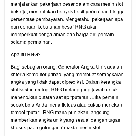
menjalankan pekerjaan besar dalam cara mesin slot
bekerja, menentukan banyak hasil permainan hingga
persentase pembayaran. Mengetahui pekerjaan apa
pun dengan kebutuhan besar RNG akan
memperkuat pengalaman dan harga diri pemain
selama permainan.
Apa itu RNG?
Bagi sebagian orang, Generator Angka Unik adalah
kriteria komputer pribadi yang membuat serangkaian
angka yang tidak dapat diprediksi. Dalam kerangka
slot kasino daring, RNG bertanggung jawab untuk
menentukan putaran setiap “putaran”. Jika pemain
sepak bola Anda menarik tuas atau cukup menekan
tombol “putar”, RNG mana pun akan langsung
memberikan angka unik yang sesuai dengan tugas
khusus pada gulungan rahasia mesin slot.