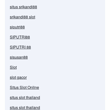
situs srikandi88
srikandi88 slot
siputri88
SIPUTRI88
SIPUTRI 88
sisusan88
Slot
slot gacor
Situs Slot Online
situs slot thailand
situs slot thailand