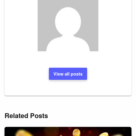
View all posts
Related Posts