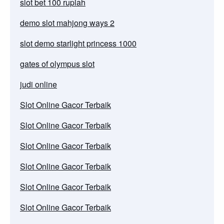
slot bet 100 rupiah
demo slot mahjong ways 2
slot demo starlight princess 1000
gates of olympus slot
judi online
Slot Online Gacor Terbaik
Slot Online Gacor Terbaik
Slot Online Gacor Terbaik
Slot Online Gacor Terbaik
Slot Online Gacor Terbaik
Slot Online Gacor Terbaik