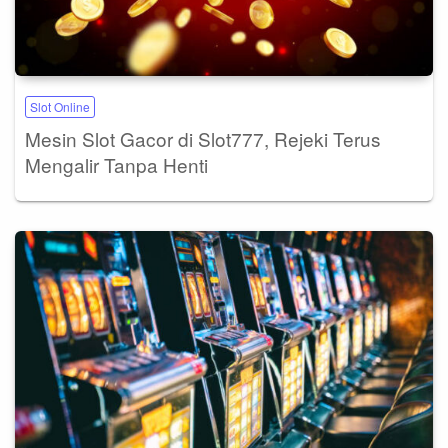
Slot Online
Mesin Slot Gacor di Slot777, Rejeki Terus
Mengalir Tanpa Henti