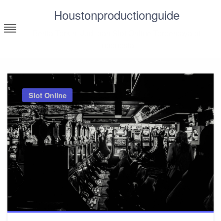
Skip
Houstonproductionguide
to
content
Berita Terkini Judi dan Slot Online Terpercaya di
Indonesia
Slot Online