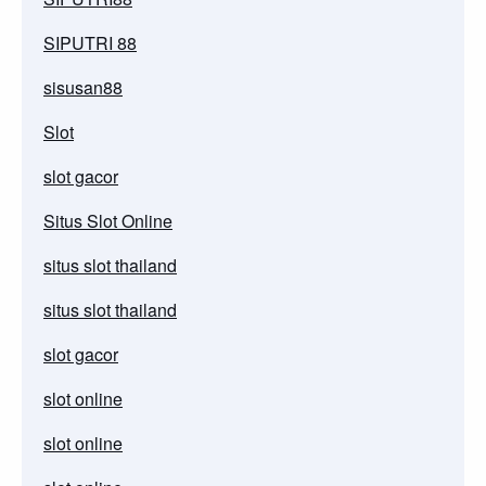
SIPUTRI 88
sisusan88
Slot
slot gacor
Situs Slot Online
situs slot thailand
situs slot thailand
slot gacor
slot online
slot online